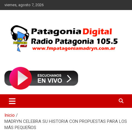
Saltar
viernes, agosto 7, 2026
al
contenido
Radio Patagonia 105.5
FM Patagonia Madryn
Inicio
MADRYN CELEBRA SU HISTORIA CON PROPUESTAS PARA LOS
MÁS PEQUEÑOS