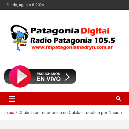
Saltar
sábado, agosto 8, 2026
al
contenido
Radio Patagonia 105.5
FM Patagonia Madryn
Inicio
Chubut fue reconocida en Calidad Turística por Nación