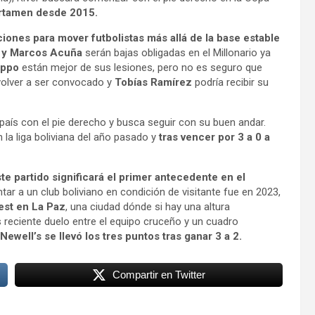
ertamen desde 2015.
ones para mover futbolistas más allá de la base estable
s y Marcos Acuña
serán bajas obligadas en el Millonario ya
oppo
están mejor de sus lesiones, pero no es seguro que
volver a ser convocado y
Tobías Ramírez
podría recibir su
 país con el pie derecho y busca seguir con su buen andar.
la liga boliviana del año pasado y
tras vencer por 3 a 0 a
te partido significará el primer antecedente en el
ntar a un club boliviano en condición de visitante fue en 2023,
est en La Paz
, una ciudad dónde si hay una altura
ás reciente duelo entre el equipo cruceño y un cuadro
ewell’s se llevó los tres puntos tras ganar 3 a 2.
Compartir en Twitter