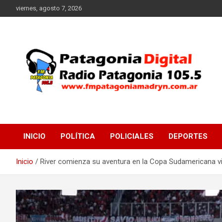
Saltar
viernes, agosto 7, 2026
al
contenido
Radio Patagonia 105.5
FM Patagonia Madryn
INICIO
POLÍTICA
POLICIALES
DEPORTES
Inicio
River comienza su aventura en la Copa Sudamericana vi