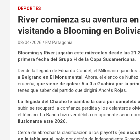
DEPORTES
River comienza su aventura e
visitando a Blooming en Bolivi
08/04/2026
FM Patagonia
Blooming y River
jugarán este miércoles desde las 21.3
primera fecha del Grupo H de la Copa Sudamericana.
Desde la llegada de Eduardo Coudet, el Millonario ganó los
a Belgrano en El Monumental
. Ahora, el elenco de Núñez
cruceña,
que viene de golear 5 a 0 a Guabirá por la pri
tenés que saber del partido que dirigirá Andrés Rojas.
La llegada del Chacho le cambió la cara por completo 
subir, se recuperó la confianza perdida y los delanteros ol
el técnico. La Banda hizo ver débil a un oponente serio co
ilusionarse este 2026.
Cerca de abrochar la clasificación a los playoffs (
es escol
en la tabla anual
, solo por detrás de Independiente Rivada