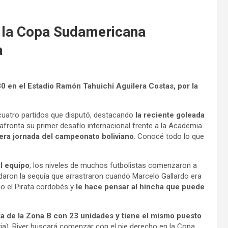
n la Copa Sudamericana
a
0 en el Estadio Ramón Tahuichi Aguilera Costas, por la
 cuatro partidos que disputó, destacando
la reciente goleada
 afronta su primer desafío internacional frente a la Academia
mera jornada del campeonato boliviano
. Conocé todo lo que
al equipo
, los niveles de muchos futbolistas comenzaron a
vidaron la sequía que arrastraron cuando Marcelo Gallardo era
mo el Pirata cordobés y
le hace pensar al hincha que puede
ta de la Zona B con 23 unidades y tiene el mismo puesto
via), River buscará comenzar con el pie derecho en la Copa