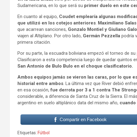
Sudamericana, en lo que será su
primer duelo en este c
En cuanto al equipo,
Coudet emplearía algunas modificaci
que utilizó en los cotejos anteriores
.
Maximiliano Sala
que acarrean sanciones,
Gonzalo Montiel y Giuliano Gal
viajen al Altiplano. Por otro lado,
Germán Pezzella
podría 
primera citación.
Por su parte, la escuadra boliviana empezó el torneo de su
Clasificaron a esta competencia luego de quedar quintos en 
San Antonio de Bulo Bulo en el choque clasificatorio.
Ambos equipos jamás se vieron las caras, por lo que es
historial entre ambos
. La última vez que River debió enfre
en esa ocasión,
fue derrota por 3 a 1 contra The Strong
considerable, a diferencia de Santa Cruz de la Sierra. El m
argentino en suelo altiplánico data del mismo año,
cuando N
Compartir en Facebook
Etiquetas:
Fútbol