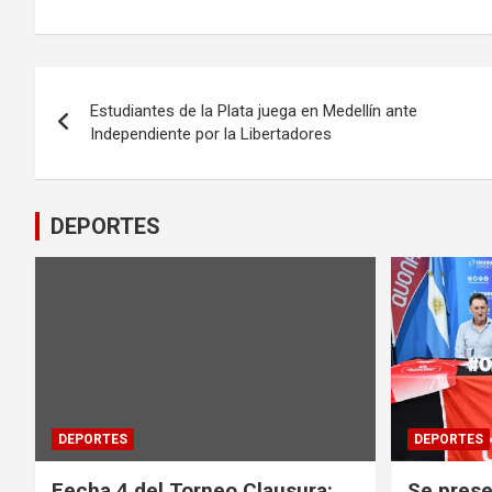
Navegación
Estudiantes de la Plata juega en Medellín ante
de
Independiente por la Libertadores
entradas
DEPORTES
DEPORTES
DEPORTES
Fecha 4 del Torneo Clausura:
Se prese