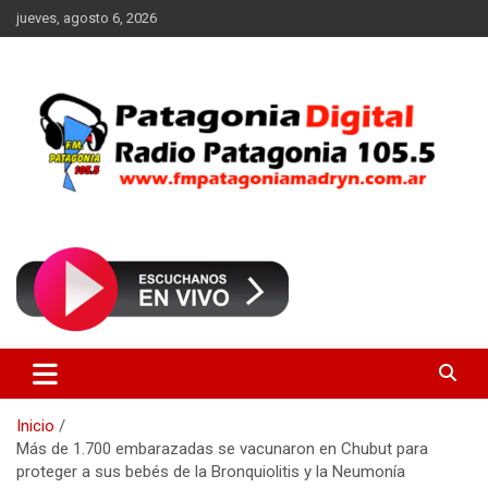
Saltar
jueves, agosto 6, 2026
al
contenido
Radio Patagonia 105.5
FM Patagonia Madryn
Inicio
Más de 1.700 embarazadas se vacunaron en Chubut para
proteger a sus bebés de la Bronquiolitis y la Neumonía