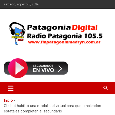
Saltar
sábado, agosto 8, 2026
al
contenido
Radio Patagonia 105.5
FM Patagonia Madryn
Inicio
Chubut habilitó una modalidad virtual para que empleados
estatales completen el secundario