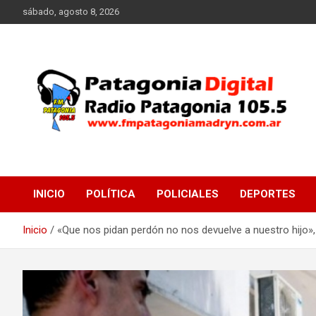
Saltar
sábado, agosto 8, 2026
al
contenido
Radio Patagonia 105.5
FM Patagonia Madryn
INICIO
POLÍTICA
POLICIALES
DEPORTES
Inicio
«Que nos pidan perdón no nos devuelve a nuestro hijo»