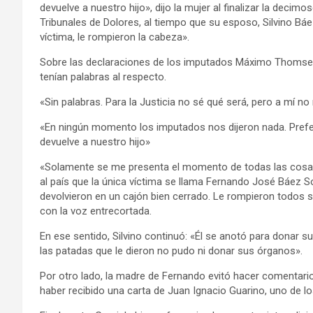
devuelve a nuestro hijo», dijo la mujer al finalizar la decimo
Tribunales de Dolores, al tiempo que su esposo, Silvino Báe
víctima, le rompieron la cabeza».
Sobre las declaraciones de los imputados Máximo Thomsen 
tenían palabras al respecto.
«Sin palabras. Para la Justicia no sé qué será, pero a mí no
«En ningún momento los imputados nos dijeron nada. Prefer
devuelve a nuestro hijo»
«Solamente se me presenta el momento de todas las cosas vi
al país que la única víctima se llama Fernando José Báez So
devolvieron en un cajón bien cerrado. Le rompieron todos s
con la voz entrecortada.
En ese sentido, Silvino continuó: «Él se anotó para donar s
las patadas que le dieron no pudo ni donar sus órganos».
Por otro lado, la madre de Fernando evitó hacer comentar
haber recibido una carta de Juan Ignacio Guarino, uno de l