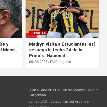
DEPORTES
re y
Madryn visita a Estudiantes: así
l Messi,
se juega la fecha 24 de la
Primera Nacional
08/08/2026
FM Patagonia
Juan B. Alberdi 1156. Puerto Madryn, Chubut
- Argentina
contacto@fmpatagoniamadryn.com.ar