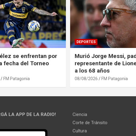
DEPORTES
élez se enfrentan por
Murió Jorge Messi, pad
ra fecha del Torneo
representante de Lione
a los 68 años
FM Patagonia
08/08/2026
FM Patagonia
GÁ LA APP DE LA RADIO!
Ciencia
Corte de Tránsito
Cultura