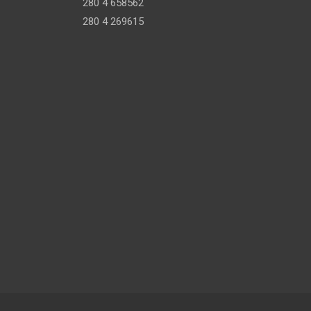
280 4 658562
280 4 269615