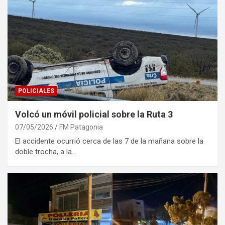
POLICIALES
Volcó un móvil policial sobre la Ruta 3
07/05/2026
FM Patagonia
El accidente ocurrió cerca de las 7 de la mañana sobre la
doble trocha, a la…