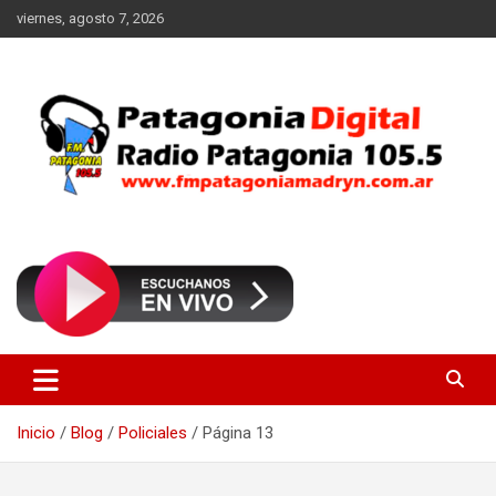
Saltar
viernes, agosto 7, 2026
al
contenido
Radio Patagonia 105.5
FM Patagonia Madryn
Inicio
Blog
Policiales
Página 13