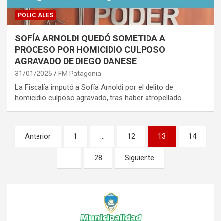
POLICIALES
SOFÍA ARNOLDI QUEDÓ SOMETIDA A
PROCESO POR HOMICIDIO CULPOSO
AGRAVADO DE DIEGO DANESE
31/01/2025
FM Patagonia
La Fiscalía imputó a Sofía Arnoldi por el delito de
homicidio culposo agravado, tras haber atropellado…
Paginación
Anterior
1
…
12
13
14
de
…
28
Siguiente
entradas